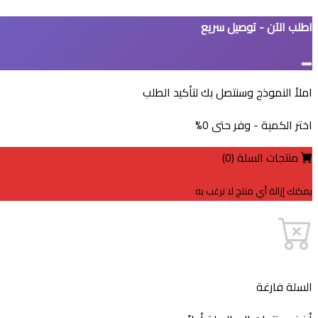
اطلب الآن - توصيل سريع
املأ النموذج وسنتصل بك لتأكيد الطلب
اختر الكمية - وفر حتى
0
%
منتجات السلة (
0
)
يمكنك إزالة أي منتج لا ترغب به
السلة فارغة